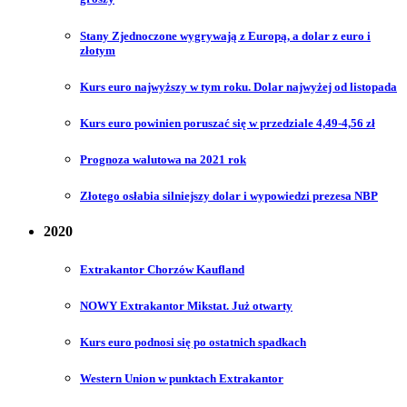
Stany Zjednoczone wygrywają z Europą, a dolar z euro i
złotym
Kurs euro najwyższy w tym roku. Dolar najwyżej od listopada
Kurs euro powinien poruszać się w przedziale 4,49-4,56 zł
Prognoza walutowa na 2021 rok
Złotego osłabia silniejszy dolar i wypowiedzi prezesa NBP
2020
Extrakantor Chorzów Kaufland
NOWY Extrakantor Mikstat. Już otwarty
Kurs euro podnosi się po ostatnich spadkach
Western Union w punktach Extrakantor