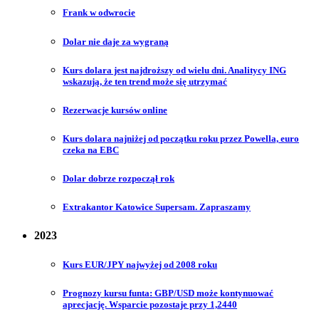
Frank w odwrocie
Dolar nie daje za wygraną
Kurs dolara jest najdroższy od wielu dni. Analitycy ING
wskazują, że ten trend może się utrzymać
Rezerwacje kursów online
Kurs dolara najniżej od początku roku przez Powella, euro
czeka na EBC
Dolar dobrze rozpoczął rok
Extrakantor Katowice Supersam. Zapraszamy
2023
Kurs EUR/JPY najwyżej od 2008 roku
Prognozy kursu funta: GBP/USD może kontynuować
aprecjację. Wsparcie pozostaje przy 1,2440