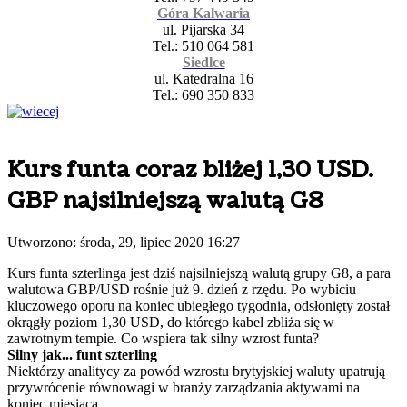
Góra Kalwaria
ul. Pijarska 34
Tel.: 510 064 581
Siedlce
ul. Katedralna 16
Tel.: 690 350 833
Kurs funta coraz bliżej 1,30 USD.
GBP najsilniejszą walutą G8
Utworzono: środa, 29, lipiec 2020 16:27
Kurs funta szterlinga jest dziś najsilniejszą walutą grupy G8, a para
walutowa GBP/USD rośnie już 9. dzień z rzędu. Po wybiciu
kluczowego oporu na koniec ubiegłego tygodnia, odsłonięty został
okrągły poziom 1,30 USD, do którego kabel zbliża się w
zawrotnym tempie. Co wspiera tak silny wzrost funta?
Silny jak... funt szterling
Niektórzy analitycy za powód wzrostu brytyjskiej waluty upatrują
przywrócenie równowagi w branży zarządzania aktywami na
koniec miesiąca.