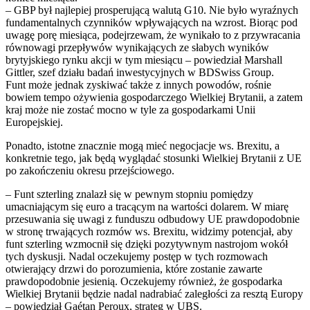
– GBP był najlepiej prosperującą walutą G10. Nie było wyraźnych
fundamentalnych czynników wpływających na wzrost. Biorąc pod
uwagę porę miesiąca, podejrzewam, że wynikało to z przywracania
równowagi przepływów wynikających ze słabych wyników
brytyjskiego rynku akcji w tym miesiącu – powiedział Marshall
Gittler, szef działu badań inwestycyjnych w BDSwiss Group.
Funt może jednak zyskiwać także z innych powodów, rośnie
bowiem tempo ożywienia gospodarczego Wielkiej Brytanii, a zatem
kraj może nie zostać mocno w tyle za gospodarkami Unii
Europejskiej.
Ponadto, istotne znacznie mogą mieć negocjacje ws. Brexitu, a
konkretnie tego, jak będą wyglądać stosunki Wielkiej Brytanii z UE
po zakończeniu okresu przejściowego.
– Funt szterling znalazł się w pewnym stopniu pomiędzy
umacniającym się euro a tracącym na wartości dolarem. W miarę
przesuwania się uwagi z funduszu odbudowy UE prawdopodobnie
w stronę trwających rozmów ws. Brexitu, widzimy potencjał, aby
funt szterling wzmocnił się dzięki pozytywnym nastrojom wokół
tych dyskusji. Nadal oczekujemy postęp w tych rozmowach
otwierający drzwi do porozumienia, które zostanie zawarte
prawdopodobnie jesienią. Oczekujemy również, że gospodarka
Wielkiej Brytanii będzie nadal nadrabiać zaległości za resztą Europy
– powiedział Gaétan Peroux, strateg w UBS.