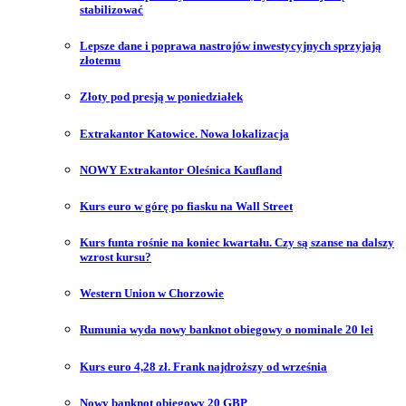
stabilizować
Lepsze dane i poprawa nastrojów inwestycyjnych sprzyjają
złotemu
Złoty pod presją w poniedziałek
Extrakantor Katowice. Nowa lokalizacja
NOWY Extrakantor Oleśnica Kaufland
Kurs euro w górę po fiasku na Wall Street
Kurs funta rośnie na koniec kwartału. Czy są szanse na dalszy
wzrost kursu?
Western Union w Chorzowie
Rumunia wyda nowy banknot obiegowy o nominale 20 lei
Kurs euro 4,28 zł. Frank najdroższy od września
Nowy banknot obiegowy 20 GBP