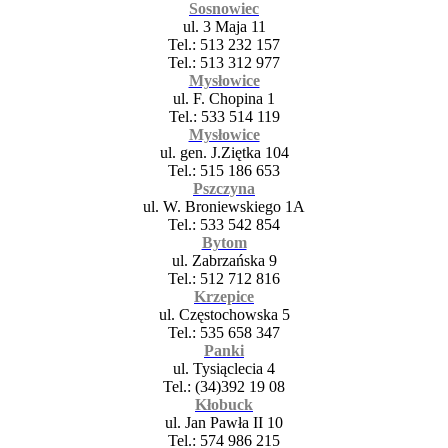
Sosnowiec
ul. 3 Maja 11
Tel.: 513 232 157
Tel.: 513 312 977
Mysłowice
ul. F. Chopina 1
Tel.: 533 514 119
Mysłowice
ul. gen. J.Ziętka 104
Tel.: 515 186 653
Pszczyna
ul. W. Broniewskiego 1A
Tel.: 533 542 854
Bytom
ul. Zabrzańska 9
Tel.: 512 712 816
Krzepice
ul. Częstochowska 5
Tel.: 535 658 347
Panki
ul. Tysiąclecia 4
Tel.: (34)392 19 08
Kłobuck
ul. Jan Pawła II 10
Tel.: 574 986 215