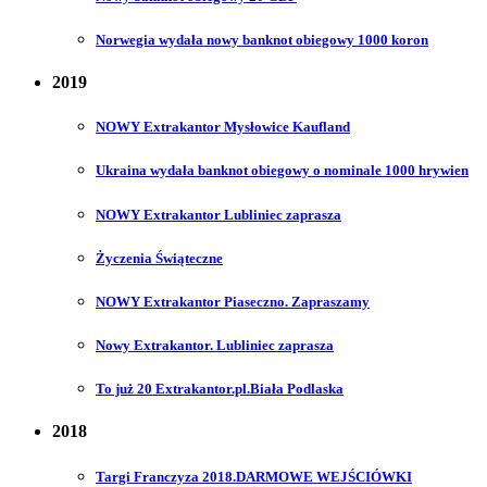
Norwegia wydała nowy banknot obiegowy 1000 koron
2019
NOWY Extrakantor Mysłowice Kaufland
Ukraina wydała banknot obiegowy o nominale 1000 hrywien
NOWY Extrakantor Lubliniec zaprasza
Życzenia Świąteczne
NOWY Extrakantor Piaseczno. Zapraszamy
Nowy Extrakantor. Lubliniec zaprasza
To już 20 Extrakantor.pl.Biała Podlaska
2018
Targi Franczyza 2018.DARMOWE WEJŚCIÓWKI