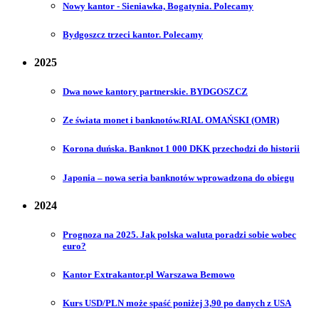
Nowy kantor - Sieniawka, Bogatynia. Polecamy
Bydgoszcz trzeci kantor. Polecamy
2025
Dwa nowe kantory partnerskie. BYDGOSZCZ
Ze świata monet i banknotów.RIAL OMAŃSKI (OMR)
Korona duńska. Banknot 1 000 DKK przechodzi do historii
Japonia – nowa seria banknotów wprowadzona do obiegu
2024
Prognoza na 2025. Jak polska waluta poradzi sobie wobec
euro?
Kantor Extrakantor.pl Warszawa Bemowo
Kurs USD/PLN może spaść poniżej 3,90 po danych z USA