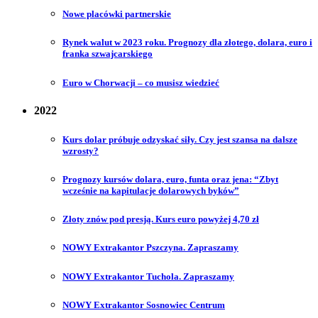
Nowe placówki partnerskie
Rynek walut w 2023 roku. Prognozy dla złotego, dolara, euro i
franka szwajcarskiego
Euro w Chorwacji – co musisz wiedzieć
2022
Kurs dolar próbuje odzyskać siły. Czy jest szansa na dalsze
wzrosty?
Prognozy kursów dolara, euro, funta oraz jena: “Zbyt
wcześnie na kapitulacje dolarowych byków”
Złoty znów pod presją. Kurs euro powyżej 4,70 zł
NOWY Extrakantor Pszczyna. Zapraszamy
NOWY Extrakantor Tuchola. Zapraszamy
NOWY Extrakantor Sosnowiec Centrum