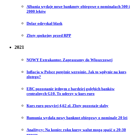
Albania wydaje nowe banknoty obiegowe o nominałach 500 i
2000 leków
Dolar odzyskał blask
Złoty spokojny przed RPP
2021
NOWY Extrakantor. Zapraszamy do Włoszczowej
Inflacja w Polsce potężnie wzrośnie. Jak to wpłynie na kurs
złotego?
EBC pozostanie jednym z bardziej gołębich banków
centralnych G10. To uderzy w kurs euro
Kurs euro powyżej 4,62 zł. Złoty pozostaje słaby
Rumunia wydała nowy banknot obiegowy o nominale 20 lei
Analitycy: Na koniec roku kursy walut mogą spaść o 20-30
groszy