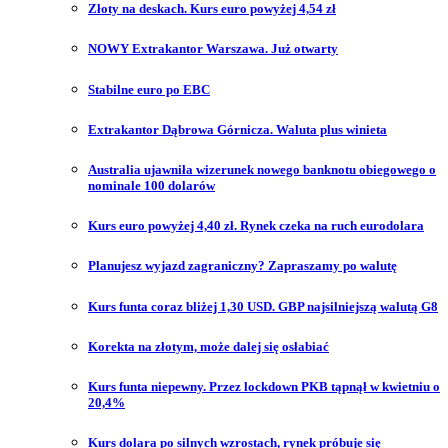
Złoty na deskach. Kurs euro powyżej 4,54 zł
NOWY Extrakantor Warszawa. Już otwarty
Stabilne euro po EBC
Extrakantor Dąbrowa Górnicza. Waluta plus winieta
Australia ujawniła wizerunek nowego banknotu obiegowego o
nominale 100 dolarów
Kurs euro powyżej 4,40 zł. Rynek czeka na ruch eurodolara
Planujesz wyjazd zagraniczny? Zapraszamy po walutę
Kurs funta coraz bliżej 1,30 USD. GBP najsilniejszą walutą G8
Korekta na złotym, może dalej się osłabiać
Kurs funta niepewny. Przez lockdown PKB tąpnął w kwietniu o
20,4%
Kurs dolara po silnych wzrostach, rynek próbuje się