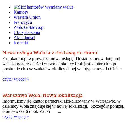
Kantory
Western Union
Franczyza
Złoto|Goldovo.pl
Ubezpieczenia
Aktualności
Kontakt
Nowa usługa.Waluta z dostawą do domu
Extrakantor.pl wprowadza nową usługę. Dostarczamy walutę pod
wskazany adres. Jeżeli w twojej okolicy brak jest kantoru lub po
prostu nie chcesz szukać w okolicy danej waluty, mamy dla Ciebie
...
czytaj więcej »
Warszawa Wola. Nowa lokalizacja
Informujemy, że kantor partnerski zlokalizowany w Warszawie, w
dzielnicy Wola znajduje się w nowej lokalizacji. Szczegóły poniżej.
Górczewska 6 obok Żabki ...
czytaj więcej »