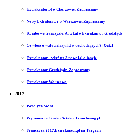
Extrakantor.pl w Chorzowie. Zapraszamy
Nowy Extrakantor w Warszawie. Zapraszamy
Kombo we franczyzie. Artykuł o Extrakantor Grudziądz
Co wiesz o walutach rynków wschodzących? [Quiz]
Extrakantor - wkrótce 3 nowe lokalizacje
Extrakantor Grudziądz. Zapraszamy
Extrakantor Warszawa
2017
Wesołych Świąt
Wymiana na Śląsku.Artykuł Franchising.pl
Franczyza 2017.Extrakantor.pl na Targach